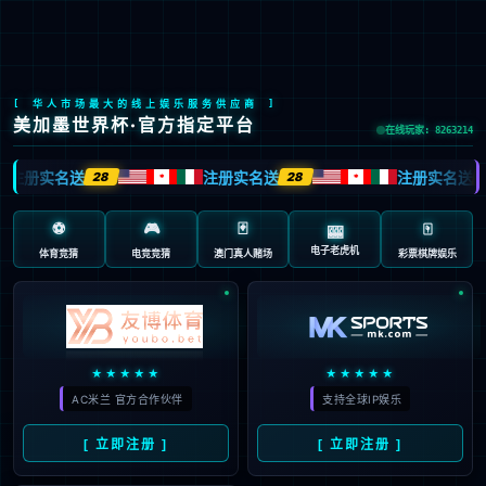
mile米乐
现为
防疫抗疫，负重前行，太阳能路灯厂家牛气冲天，犇起来！！！
2021-02-18 09:52:00
牛年之春在寂静又紧张的防疫抗疫取得重大胜利之后轻轻的走来
了，河湖里边的冰从南向北逐步的融化了，一抹淡绿，一片生机，
预示着牛气
子鼠抖尾辞旧岁，金牛昂首奋进年——致各界朋友及全体员工春节慰问信