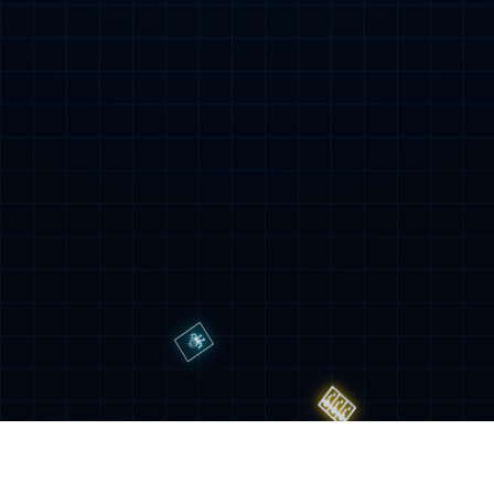
公司地址：河北省保定市复兴中路185号
联系电话：13473293771
联系邮箱：2361585059@qq.com
二维码
QR code
扫码咨询
mile米乐 版权所有 Copyright (c) 2020 备案号：
网站首页
产品展示
电话咨询